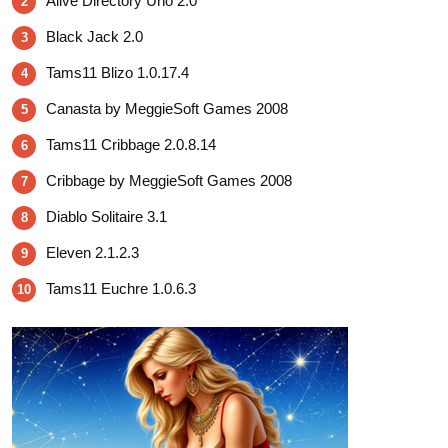
Alive Directory Uno 2.0
2
Black Jack 2.0
3
Tams11 Blizo 1.0.17.4
4
Canasta by MeggieSoft Games 2008
5
Tams11 Cribbage 2.0.8.14
6
Cribbage by MeggieSoft Games 2008
7
Diablo Solitaire 3.1
8
Eleven 2.1.2.3
9
Tams11 Euchre 1.0.6.3
10