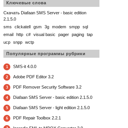
Ключевые слова
Скачать Diafaan SMS Server - basic edition
2.1.5.0
sms
clickatell
gsm
3g
modem
smpp
sql
email
http
c#
visual basic
pager
paging
tap
ucp
snpp
wctp
Популярные программы рубрики
SMS-it 4.0.0
1
Adobe PDF Editor 3.2
2
PDF Remover Security Software 3.2
3
Diafaan SMS Server - basic edition 2.1.5.0
4
Diafaan SMS Server - light edition 2.1.5.0
5
PDF Repair Toolbox 2.2.1
6