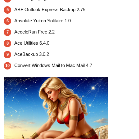
ABF Outlook Express Backup 2.75
5
Absolute Yukon Solitaire 1.0
6
AcceleRun Free 2.2
7
Ace Utilities 6.4.0
8
AceBackup 3.0.2
9
Convert Windows Mail to Mac Mail 4.7
10