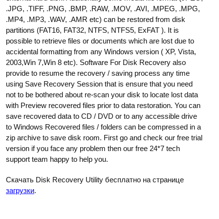
.JPG, .TIFF, .PNG, .BMP, .RAW, .MOV, .AVI, .MPEG, .MPG,
.MP4, .MP3, .WAV, .AMR etc) can be restored from disk
partitions (FAT16, FAT32, NTFS, NTFS5, ExFAT ). It is
possible to retrieve files or documents which are lost due to
accidental formatting from any Windows version ( XP, Vista,
2003,Win 7,Win 8 etc). Software For Disk Recovery also
provide to resume the recovery / saving process any time
using Save Recovery Session that is ensure that you need
not to be bothered about re-scan your disk to locate lost data
with Preview recovered files prior to data restoration. You can
save recovered data to CD / DVD or to any accessible drive
to Windows Recovered files / folders can be compressed in a
zip archive to save disk room. First go and check our free trial
version if you face any problem then our free 24*7 tech
support team happy to help you.
Скачать Disk Recovery Utility бесплатно на странице
загрузки
.