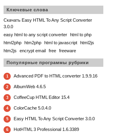
Ключевые слова
Скачать Easy HTML To Any Script Converter
3.0.0
easy html to any script converter
html to php
html2php
htm2php
html to javascript
html2js
htm2js
encrypt email
free
freeware
Популярные программы рубрики
Advanced PDF to HTML converter 1.9.9.16
1
AlbumWeb 4.6.5
2
CoffeeCup HTML Editor 15.4
3
ColorCache 5.0.4.0
4
Easy HTML To Any Script Converter 3.0.0
5
HotHTML 3 Professional 1.6.3389
6