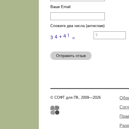
Ваше Email
Сложите два числа (антиспам)
Отправить отзыв
© СОФТ для ПК, 2009—2026
Обра
Сог
Пра
Разр