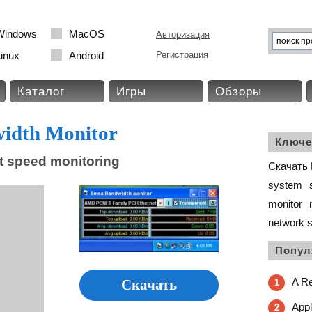
Windows
MacOS
Авторизация
inux
Android
Регистрация
Каталог
Игры
Обзоры
idth Monitor
Ключе
t speed monitoring
Скачать 
system
monitor
network 
Попул
A Re
Скачать
1
Appl
2