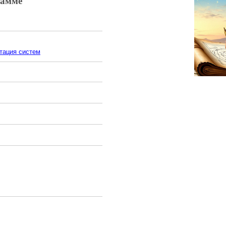
рамме
тация систем