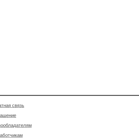
тная связь
лашение
вообладателям
аботчикам