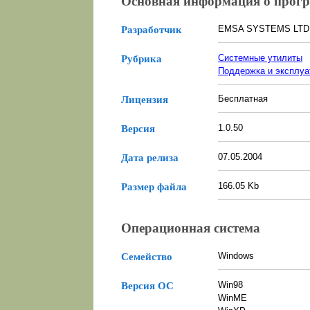
Основная информация о прог
EMSA SYSTEMS LTD
Разработчик
Системные утилиты
Рубрика
Поддержка и эксплуа
Бесплатная
Лицензия
1.0.50
Версия
07.05.2004
Дата релиза
166.05 Kb
Размер файла
Операционная система
Windows
Семейство
Win98
Версия ОС
WinME