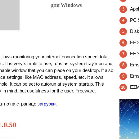
для Windows
Appl
3
PC 
4
Disk
5
EF 
6
EF S
7
lows monitoring your internet connection speed, total
c. It is very simple to use; runs as system tray icon and
Emsa
8
onable window that you can place on your desktop. It also
Emsa
9
ce settings, like MAC address, speed, etc. It allows
hole. It can be set to autorun at system startup. This
EZM
10
 in mind, but usefulness for the user. Freeware.
атно на странице
загрузки
.
.0.50