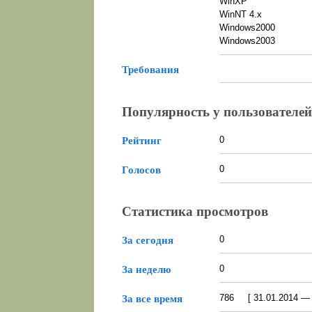
WinXP
WinNT 4.x
Windows2000
Windows2003
Требования
Популярность у пользователей
0
Рейтинг
0
Голосов
Статистика просмотров
0
За сегодня
0
За неделю
786 [ 31.01.2014 — 0
За все время