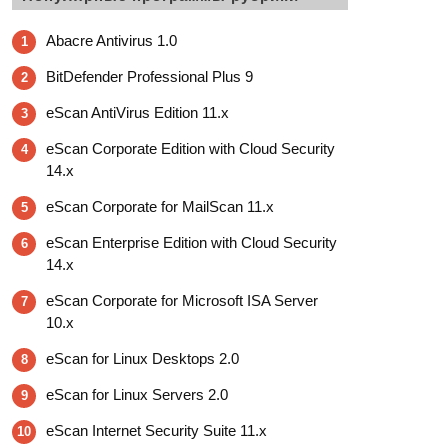
Abacre Antivirus 1.0
1
BitDefender Professional Plus 9
2
eScan AntiVirus Edition 11.x
3
eScan Corporate Edition with Cloud Security
4
14.x
eScan Corporate for MailScan 11.x
5
eScan Enterprise Edition with Cloud Security
6
14.x
eScan Corporate for Microsoft ISA Server
7
10.x
eScan for Linux Desktops 2.0
8
eScan for Linux Servers 2.0
9
eScan Internet Security Suite 11.x
10