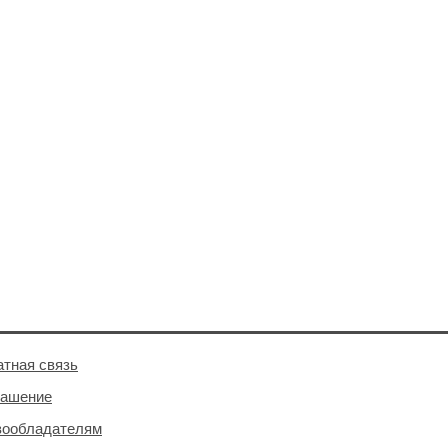
тная связь
лашение
вообладателям