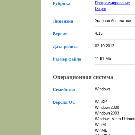
Программирование
Рубрика
Delphi
Условно-бесплатная
Лицензия
4.15
Версия
02.10.2013
Дата релиза
11.91 Mb
Размер файла
Операционная система
Windows
Семейство
WinXP
Версия ОС
Windows2000
Windows2003
Windows Vista Ultimat
Win98
WinME