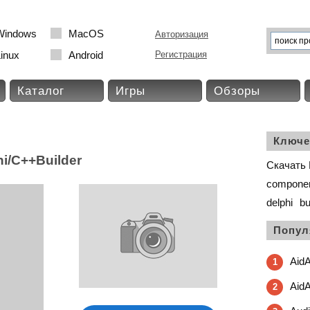
Windows
MacOS
Авторизация
inux
Android
Регистрация
Каталог
Игры
Обзоры
Ключе
i/C++Builder
Скачать 
compone
delphi
bu
Попул
AidA
1
Aid
2