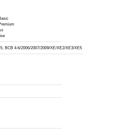
Basic
Premium
ss
ise
XE5; BCB 4-6/2006/2007/2009/XE/XE2/XE3/XE5