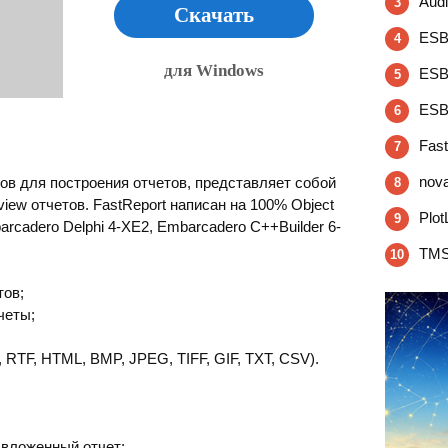
Aud
3
Скачать
ESB
4
для Windows
ESB
5
ESB
6
Fast
7
nov
тов для построения отчетов, представляет собой
8
view отчетов. FastReport написан на 100% Object
Plot
9
rcadero Delphi 4-XE2, Embarcadero C++Builder 6-
TMSt
10
тов;
четы;
 RTF, HTML, BMP, JPEG, TIFF, GIF, TXT, CSV).
 вложенный отчет;