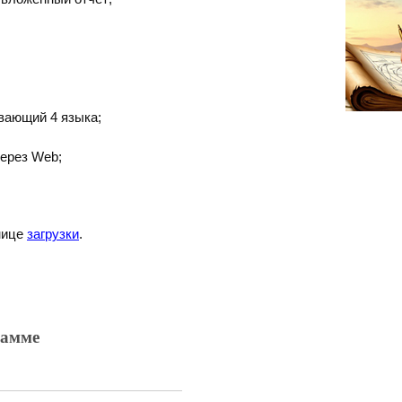
вающий 4 языка;
через Web;
нице
загрузки
.
рамме