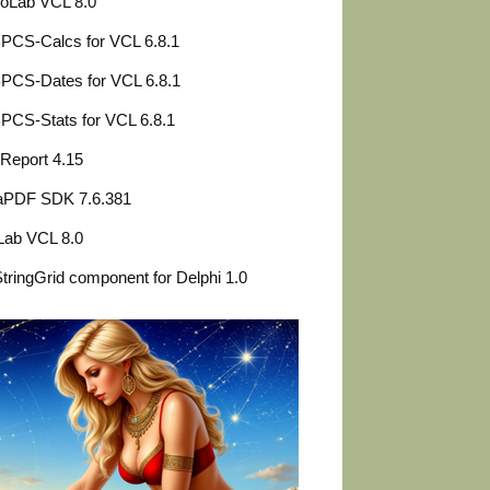
ioLab VCL 8.0
PCS-Calcs for VCL 6.8.1
PCS-Dates for VCL 6.8.1
PCS-Stats for VCL 6.8.1
Report 4.15
aPDF SDK 7.6.381
Lab VCL 8.0
ringGrid component for Delphi 1.0