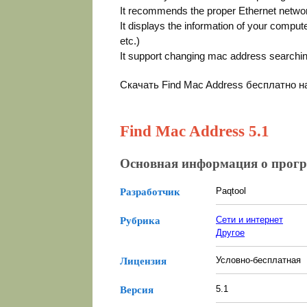
It recommends the proper Ethernet netwo
It displays the information of your compu
etc.)
It support changing mac address searchi
Скачать Find Mac Address бесплатно 
Find Mac Address 5.1
Основная информация о прог
Paqtool
Разработчик
Сети и интернет
Рубрика
Другое
Условно-бесплатная
Лицензия
5.1
Версия