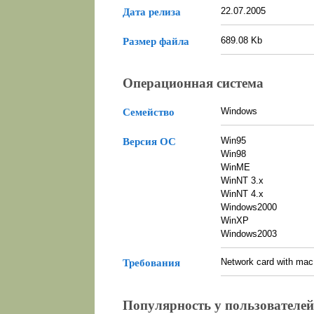
22.07.2005
Дата релиза
689.08 Kb
Размер файла
Операционная система
Windows
Семейство
Win95
Версия ОС
Win98
WinME
WinNT 3.x
WinNT 4.x
Windows2000
WinXP
Windows2003
Network card with ma
Требования
Популярность у пользователей