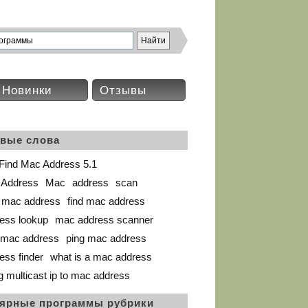
Новинки
Отзывы
вые слова
Find Mac Address 5.1
 Address
Mac
address
scan
mac address
find mac address
ess lookup
mac address scanner
 mac address
ping mac address
ss finder
what is a mac address
g multicast ip to mac address
ярные программы рубрики