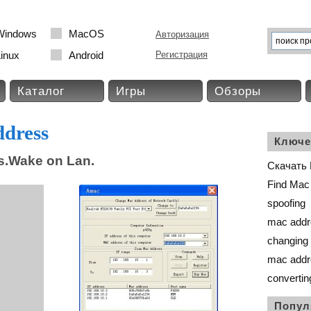
Windows
MacOS
Авторизация
inux
Android
Регистрация
Каталог
Игры
Обзоры
dress
Ключе
s.Wake on Lan.
Скачать 
Find Mac
spoofing
mac addr
changing
mac addre
convertin
Попул