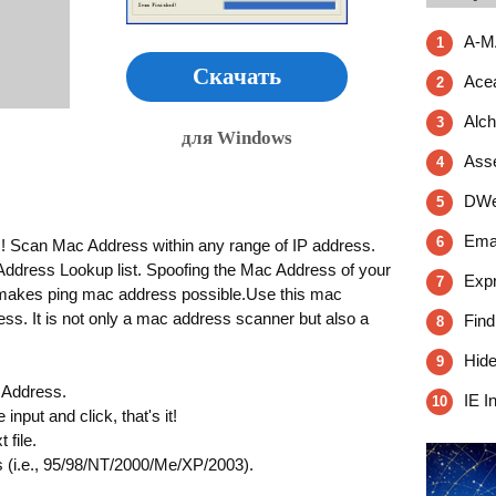
A-M
1
Скачать
Ace
2
Alch
3
для Windows
Asse
4
DWe
5
Emai
6
 Scan Mac Address within any range of IP address.
Address Lookup list. Spoofing the Mac Address of your
Expr
7
 makes ping mac address possible.Use this mac
ss. It is not only a mac address scanner but also a
Find
8
Hide
9
c Address.
IE I
10
input and click, that's it!
 file.
s (i.e., 95/98/NT/2000/Me/XP/2003).