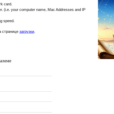
rk card.
ter. (i.e. your computer name, Mac Addresses and IP
ng speed.
на странице
загрузки
.
рамме