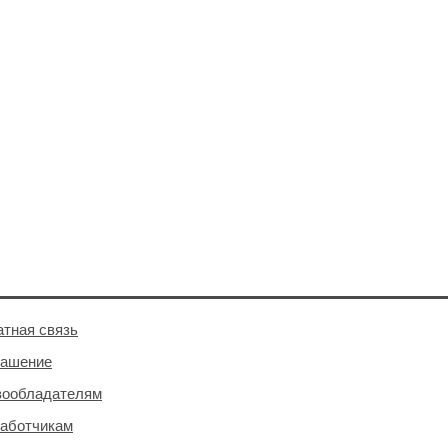
тная связь
лашение
вообладателям
аботчикам