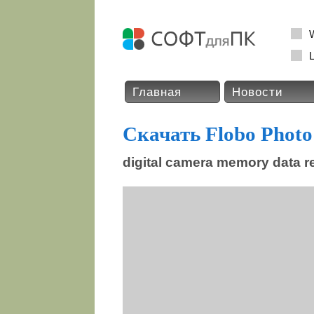
L
Главная
Новости
Скачать Flobo Photo 
digital camera memory data r