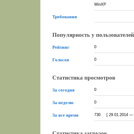
WinXP
Требования
Популярность у пользователей
0
Рейтинг
0
Голосов
Статистика просмотров
0
За сегодня
0
За неделю
730 [ 29.01.2014 — 0
За все время
Статистика загрузок