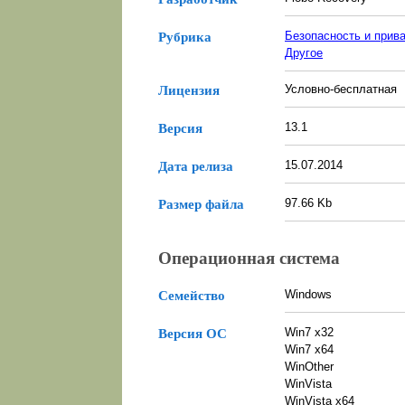
Безопасность и прив
Рубрика
Другое
Условно-бесплатная
Лицензия
13.1
Версия
15.07.2014
Дата релиза
97.66 Kb
Размер файла
Операционная система
Windows
Семейство
Win7 x32
Версия ОС
Win7 x64
WinOther
WinVista
WinVista x64