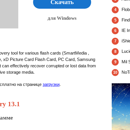
Скачать
Flob
4
для Windows
Find
5
IE I
6
iShi
7
Luci
8
overy tool for various flash cards (SmartMedia ,
, xD Picture Card Flash Card, PC Card, Samsung
Mil 
9
 can effectively recover corrupted or lost data from
ive storage media.
NoTr
10
бесплатно на странице
загрузки
.
ry 13.1
рамме