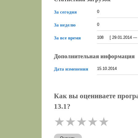
0
За сегодня
0
За неделю
108 [ 29.01.2014 — 0
За все время
Дополнительная информация
15.10.2014
Дата изменения
Как вы оцениваете програ
13.1?
★
★
★
★
★