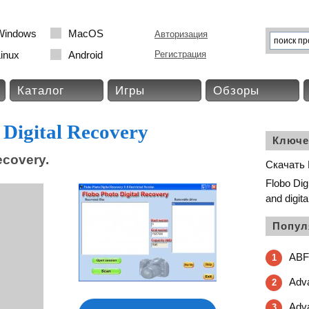
Windows
MacOS
Авторизация
inux
Android
Регистрация
Каталог
Игры
Обзоры
Digital Recovery
Ключе
ecovery.
Скачать F
Flobo Digi
and digit
Попул
ABF
1
Adva
2
Adva
3