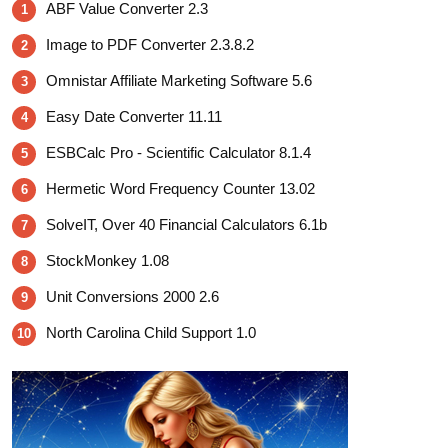
ABF Value Converter 2.3
1
Image to PDF Converter 2.3.8.2
2
Omnistar Affiliate Marketing Software 5.6
3
Easy Date Converter 11.11
4
ESBCalc Pro - Scientific Calculator 8.1.4
5
Hermetic Word Frequency Counter 13.02
6
SolveIT, Over 40 Financial Calculators 6.1b
7
StockMonkey 1.08
8
Unit Conversions 2000 2.6
9
North Carolina Child Support 1.0
10