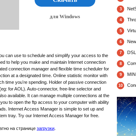
Net
3
для Windows
Thro
4
Virt
5
New
6
DSL
7
 you can use to schedule and simplify your access to the
gned to help you make and maintain Internet connection
Conv
8
egrated connection manager and flexible time scheduler for
MIN
9
tion at a designated time. Online statistic monitor with
ch time you're spending. Holder of passive connection
Conn
10
(eg: for AOL). Auto-connector, free-line selector and
lso available. It can manage multiple connections at the
you to open the ftp access to your computer with ability
ads. Internet Access Manager is simple to set up and
tem tray. Try our Internet Access Manager for free.
латно на странице
загрузки
.