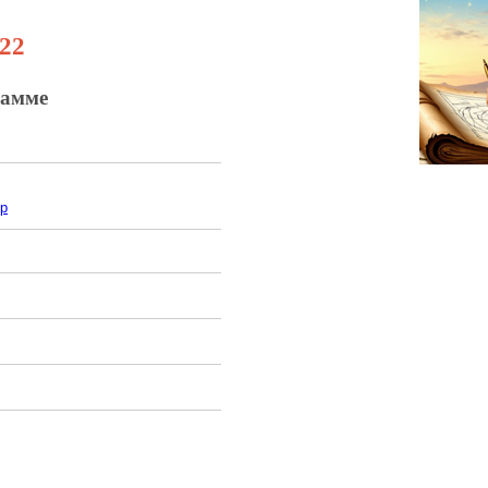
.22
рамме
Up