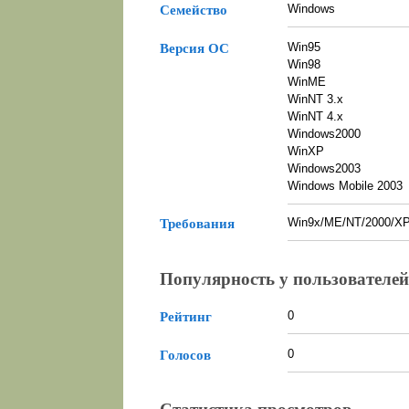
Windows
Семейство
Win95
Версия ОС
Win98
WinME
WinNT 3.x
WinNT 4.x
Windows2000
WinXP
Windows2003
Windows Mobile 2003
Win9x/ME/NT/2000/X
Требования
Популярность у пользователей
0
Рейтинг
0
Голосов