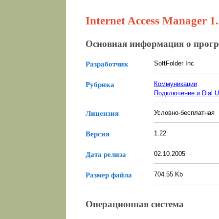
Internet Access Manager 1
Основная информация о прог
SoftFolder Inc
Разработчик
Коммуникации
Рубрика
Подключение и Dial 
Условно-бесплатная
Лицензия
1.22
Версия
02.10.2005
Дата релиза
704.55 Kb
Размер файла
Операционная система