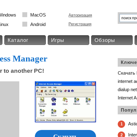
Windows
MacOS
Авторизация
inux
Android
Регистрация
Каталог
Игры
Обзоры
cess Manager
Ключе
r to another PC!
Скачать 
internet 
dialup ne
Internet
Попул
Asti
1
Inte
2
Скачать