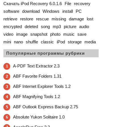
Скачать iPod Recovery 6.0.1.6
File
recovery
software
download
Windows
install
PC
retrieve
restore
rescue
missing
damage
lost
encrypted
deleted
song
mp3
picture
audio
video
image
snapshot
photo
music
save
mini
nano
shuffle
classic
iPod
storage
media
Популярные программы рубрики
A-PDF Text Extractor 2.3
1
ABF Favorite Folders 1.31
2
ABF Internet Explorer Tools 1.2
3
ABF Magnifying Tools 1.2
4
ABF Outlook Express Backup 2.75
5
Absolute Yukon Solitaire 1.0
6