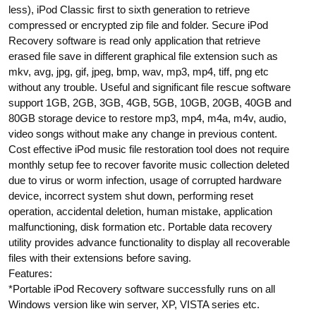
less), iPod Classic first to sixth generation to retrieve
compressed or encrypted zip file and folder. Secure iPod
Recovery software is read only application that retrieve
erased file save in different graphical file extension such as
mkv, avg, jpg, gif, jpeg, bmp, wav, mp3, mp4, tiff, png etc
without any trouble. Useful and significant file rescue software
support 1GB, 2GB, 3GB, 4GB, 5GB, 10GB, 20GB, 40GB and
80GB storage device to restore mp3, mp4, m4a, m4v, audio,
video songs without make any change in previous content.
Cost effective iPod music file restoration tool does not require
monthly setup fee to recover favorite music collection deleted
due to virus or worm infection, usage of corrupted hardware
device, incorrect system shut down, performing reset
operation, accidental deletion, human mistake, application
malfunctioning, disk formation etc. Portable data recovery
utility provides advance functionality to display all recoverable
files with their extensions before saving.
Features:
*Portable iPod Recovery software successfully runs on all
Windows version like win server, XP, VISTA series etc.