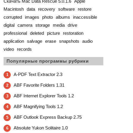
Скачать Mac Data Rescue 5.0.1.6
Apple
Macintosh
data
recovery
software
restore
corrupted
images
photo
albums
inaccessible
digital
camera
storage
media
drive
professional
deleted
picture
restoration
application
salvage
erase
snapshots
audio
video
records
Популярные программы рубрики
A-PDF Text Extractor 2.3
1
ABF Favorite Folders 1.31
2
ABF Internet Explorer Tools 1.2
3
ABF Magnifying Tools 1.2
4
ABF Outlook Express Backup 2.75
5
Absolute Yukon Solitaire 1.0
6