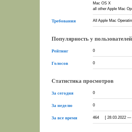
Mac OS X
all other Apple Mac O
All Apple Mac Operat
Требования
Популярность у пользователей
0
Рейтинг
0
Голосов
Статистика просмотров
0
За сегодня
0
За неделю
464 [ 28.03.2022 — 0
За все время