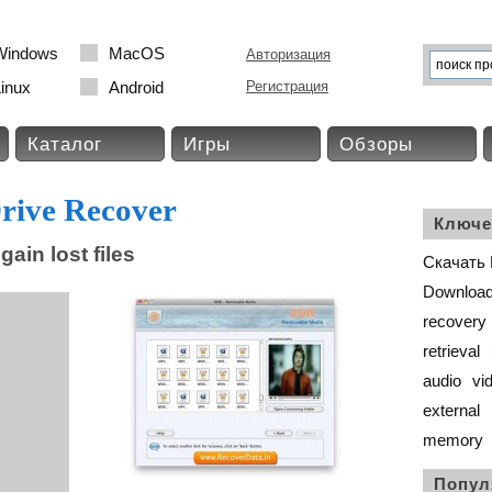
Windows
MacOS
Авторизация
inux
Android
Регистрация
Каталог
Игры
Обзоры
rive Recover
Ключе
ain lost files
Скачать 
Downloa
recovery
retrieval
audio
vi
external
memory
Попул