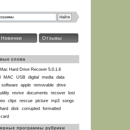
Новинки
Отзывы
вые слова
Mac Hard Drive Recover 5.0.1.6
d
MAC
USB
digital
media
data
software
apple
removable
drive
utility
revive
documents
recover
lost
deo
clips
rescue
picture
mp3
songs
hard
disk
corrupted
formatted
card
ярные программы рубрики