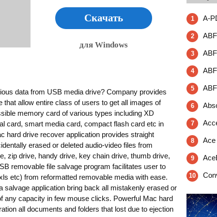
Скачать
A-PD
1
ABF 
2
для Windows
ABF 
3
ABF 
4
ABF
5
recious data from USB media drive? Company provides
that allow entire class of users to get all images of
Abso
6
sible memory card of various types including XD
Acce
tal card, smart media card, compact flash card etc in
7
c hard drive recover application provides straight
Ace 
8
cidentally erased or deleted audio-video files from
e, zip drive, handy drive, key chain drive, thumb drive,
Ace
9
SB removable file salvage program facilitates user to
Conv
10
, xls etc) from reformatted removable media with ease.
salvage application bring back all mistakenly erased or
e of any capacity in few mouse clicks. Powerful Mac hard
ation all documents and folders that lost due to ejection