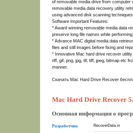
of removable media drive from computer s
removable media data recovery utility retr
using advanced disk scanning techniques 
Software Important Features:
* Award winning removable media data res
preserve long file names while performin
* Advance MAC digital media data retriev
files and still images before fixing and r
* Innovative Mac hard drive recover utilit
riff, gif, png, jpg, tif, tiff, jpeg, bitmap e
manner.
Скачать Mac Hard Drive Recover беспл
Mac Hard Drive Recover 5.
Основная информация о прог
RecoverData.in
Разработчик