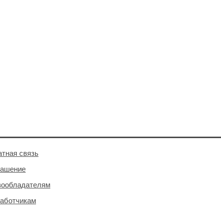
тная связь
лашение
вообладателям
аботчикам