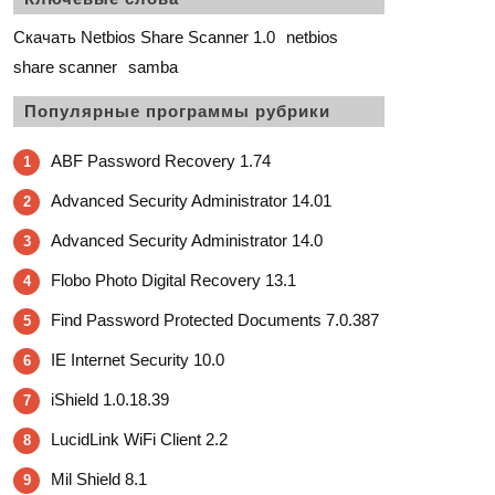
Скачать Netbios Share Scanner 1.0
netbios
share scanner
samba
Популярные программы рубрики
ABF Password Recovery 1.74
1
Advanced Security Administrator 14.01
2
Advanced Security Administrator 14.0
3
Flobo Photo Digital Recovery 13.1
4
Find Password Protected Documents 7.0.387
5
IE Internet Security 10.0
6
iShield 1.0.18.39
7
LucidLink WiFi Client 2.2
8
Mil Shield 8.1
9