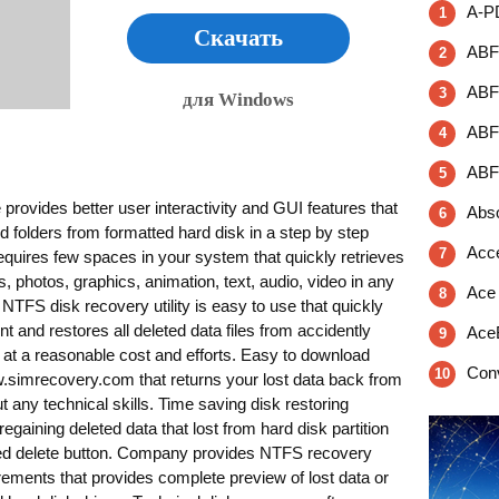
A-PD
1
Скачать
ABF 
2
ABF 
3
для Windows
ABF 
4
ABF
5
ovides better user interactivity and GUI features that
Abso
6
nd folders from formatted hard disk in a step by step
Acce
7
equires few spaces in your system that quickly retrieves
es, photos, graphics, animation, text, audio, video in any
Ace 
8
 NTFS disk recovery utility is easy to use that quickly
 and restores all deleted data files from accidently
Ace
9
s at a reasonable cost and efforts. Easy to download
Conv
10
simrecovery.com that returns your lost data back from
t any technical skills. Time saving disk restoring
regaining deleted data that lost from hard disk partition
ssed delete button. Company provides NTFS recovery
rements that provides complete preview of lost data or