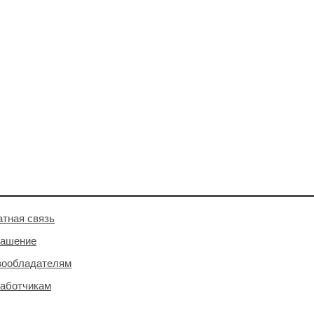
тная связь
лашение
вообладателям
аботчикам