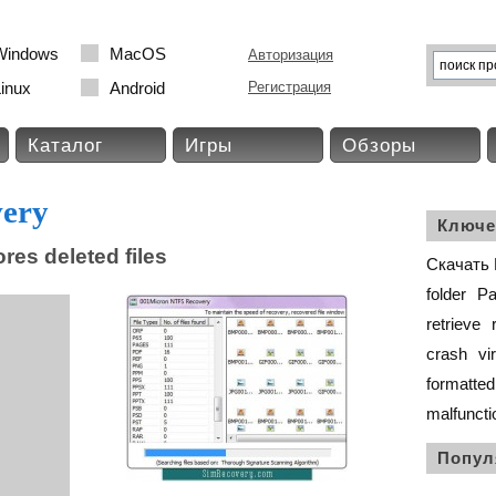
Windows
MacOS
Авторизация
inux
Android
Регистрация
Каталог
Игры
Обзоры
ery
Ключе
es deleted files
Скачать 
folder
Pa
retrieve
crash
vi
formatted
malfuncti
Попул