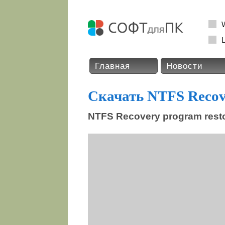
L
Главная
Новости
Скачать NTFS Recov
NTFS Recovery program restor