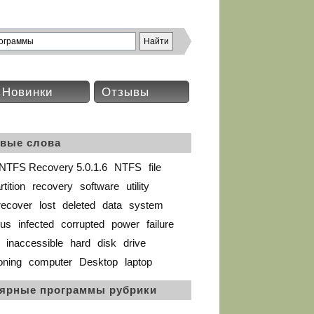
Новинки
Отзывы
вые слова
NTFS Recovery 5.0.1.6
NTFS
file
rtition
recovery
software
utility
recover
lost
deleted
data
system
rus
infected
corrupted
power
failure
inaccessible
hard
disk
drive
oning
computer
Desktop
laptop
ярные программы рубрики