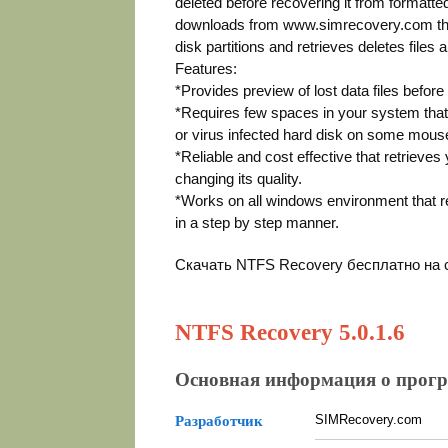
deleted before recovering it from formatte
downloads from www.simrecovery.com that
disk partitions and retrieves deletes files 
Features:
*Provides preview of lost data files before 
*Requires few spaces in your system that q
or virus infected hard disk on some mouse
*Reliable and cost effective that retrieves 
changing its quality.
*Works on all windows environment that re
in a step by step manner.
Скачать NTFS Recovery бесплатно на
NTFS Recovery 5.0.1.6
Основная информация о прог
SIMRecovery.com
Разработчик