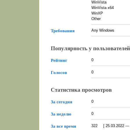
WinVista
WinVista x64
WinXP
Other
Any Windows
Требования
Популярность у пользователей
0
Рейтинг
0
Голосов
Статистика просмотров
0
За сегодня
0
За неделю
322 [ 25.03.2022 — 0
За все время