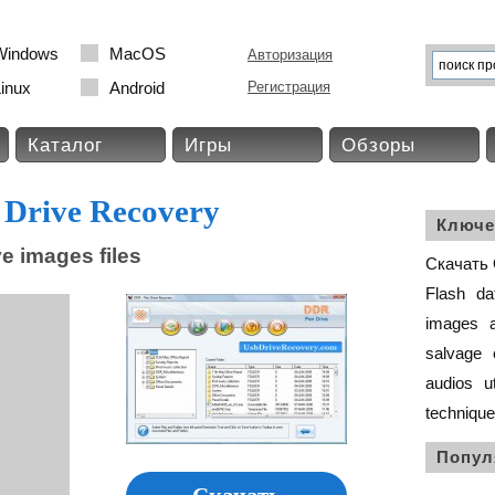
Windows
MacOS
Авторизация
inux
Android
Регистрация
Каталог
Игры
Обзоры
 Drive Recovery
Ключе
e images files
Скачать O
Flash
da
images
salvage
audios
ut
technique
Попул