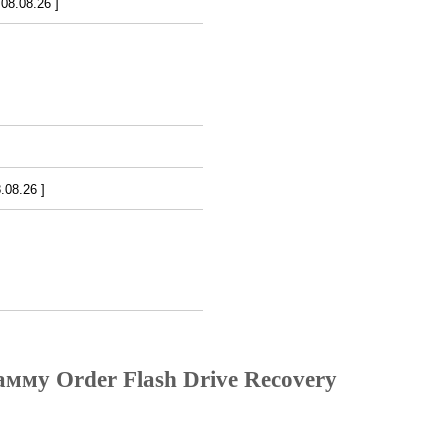
8.08.26 ]
08.26 ]
мму Order Flash Drive Recovery