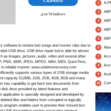
Скачать
A-PD
1
ABF 
2
для Windows
ABF 
3
ABF 
4
ABF
5
 software to restore lost songs and movies clips due to
Abso
6
ed USB drive. USB drive repair tool is able for almost
ch as images, pictures, audio, video and several other
Acce
7
IFF, PNG, BMP, JPEG, MPEG, WAV, MIDI, QuickTime,
Ace 
8
ve in reliable manner. www.usbdriverecovery.com
efficiently supports various types of USB storage media
Ace
9
ifferent capacity 512MB, 1GB, 2GB, 4GB, 8GB and many
Conv
 has capability to get back lost documents from
10
h disk drive provided by latest features and
tion application is specially designed and developed by
eleted files and folders from corrupted or logically
ry program enables user to preview their missed text
ed USB drive before starting actual data retrieval