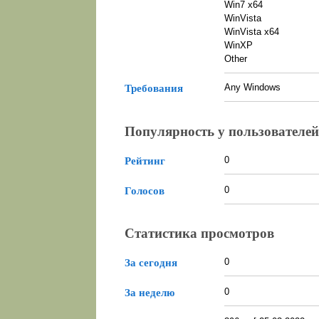
Win7 x64
WinVista
WinVista x64
WinXP
Other
Any Windows
Требования
Популярность у пользователей
0
Рейтинг
0
Голосов
Статистика просмотров
0
За сегодня
0
За неделю