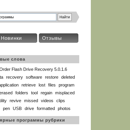
Новинки
Отзывы
вые слова
rder Flash Drive Recovery 5.0.1.6
ta
recovery
software
restore
deleted
application
retrieve
lost
files
program
erased
folders
tool
regain
misplaced
ility
revive
missed
videos
clips
pen
USB
drive
formatted
photos
ярные программы рубрики