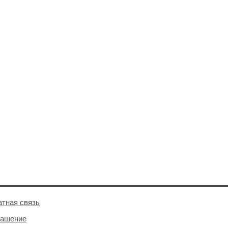
тная связь
лашение