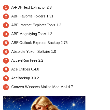
A-PDF Text Extractor 2.3
1
ABF Favorite Folders 1.31
2
ABF Internet Explorer Tools 1.2
3
ABF Magnifying Tools 1.2
4
ABF Outlook Express Backup 2.75
5
Absolute Yukon Solitaire 1.0
6
AcceleRun Free 2.2
7
Ace Utilities 6.4.0
8
AceBackup 3.0.2
9
Convert Windows Mail to Mac Mail 4.7
10