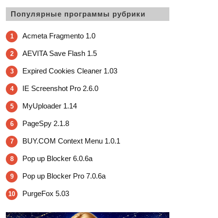
Популярные программы рубрики
Acmeta Fragmento 1.0
1
AEVITA Save Flash 1.5
2
Expired Cookies Cleaner 1.03
3
IE Screenshot Pro 2.6.0
4
MyUploader 1.14
5
PageSpy 2.1.8
6
BUY.COM Context Menu 1.0.1
7
Pop up Blocker 6.0.6a
8
Pop up Blocker Pro 7.0.6a
9
PurgeFox 5.03
10