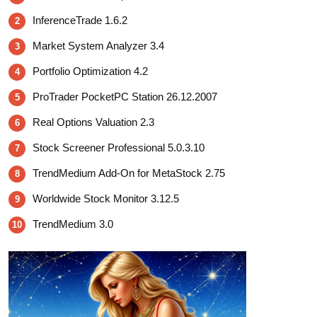
InferenceTrade 1.6.2
2
Market System Analyzer 3.4
3
Portfolio Optimization 4.2
4
ProTrader PocketPC Station 26.12.2007
5
Real Options Valuation 2.3
6
Stock Screener Professional 5.0.3.10
7
TrendMedium Add-On for MetaStock 2.75
8
Worldwide Stock Monitor 3.12.5
9
TrendMedium 3.0
10