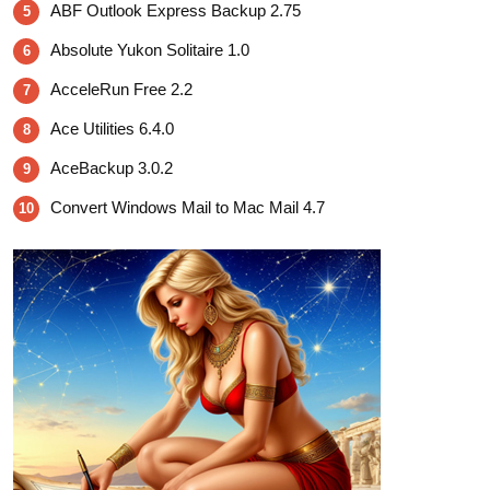
ABF Outlook Express Backup 2.75
5
Absolute Yukon Solitaire 1.0
6
AcceleRun Free 2.2
7
Ace Utilities 6.4.0
8
AceBackup 3.0.2
9
Convert Windows Mail to Mac Mail 4.7
10