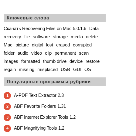
Ключевые слова
Скачать Recovering Files on Mac 5.0.1.6
Data
recovery
file
software
storage
media
delete
Mac
picture
digital
lost
erased
corrupted
folder
audio
video
clip
permanent
scan
images
formatted
thumb drive
device
restore
regain
missing
misplaced
USB
GUI
OS
Популярные программы рубрики
A-PDF Text Extractor 2.3
1
ABF Favorite Folders 1.31
2
ABF Internet Explorer Tools 1.2
3
ABF Magnifying Tools 1.2
4