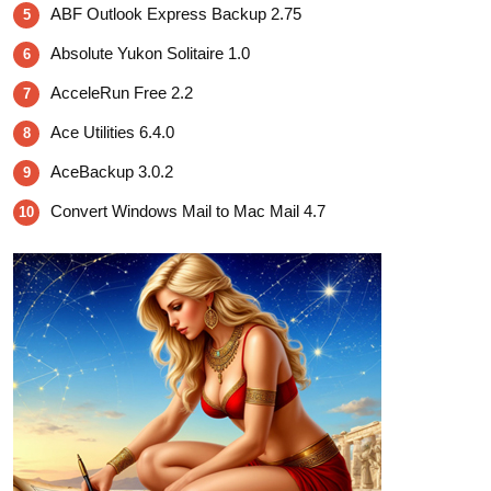
ABF Outlook Express Backup 2.75
5
Absolute Yukon Solitaire 1.0
6
AcceleRun Free 2.2
7
Ace Utilities 6.4.0
8
AceBackup 3.0.2
9
Convert Windows Mail to Mac Mail 4.7
10