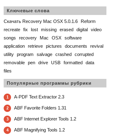
Ключевые слова
Скачать Recovery Mac OSX 5.0.1.6
Reform
recreate
fix
lost
missing
erased
digital
video
songs
recovery
Mac
OSX
software
application
retrieve
pictures
documents
revival
utility
program
salvage
crashed
corrupted
removable
pen
drive
USB
formatted
data
files
Популярные программы рубрики
A-PDF Text Extractor 2.3
1
ABF Favorite Folders 1.31
2
ABF Internet Explorer Tools 1.2
3
ABF Magnifying Tools 1.2
4