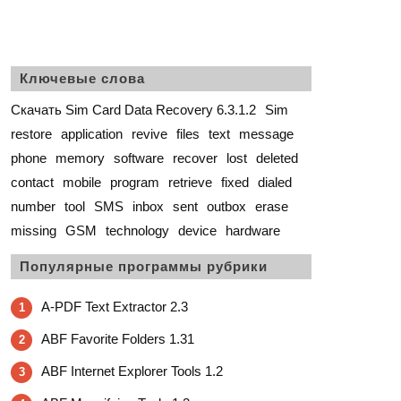
Ключевые слова
Скачать Sim Card Data Recovery 6.3.1.2
Sim
restore
application
revive
files
text
message
phone
memory
software
recover
lost
deleted
contact
mobile
program
retrieve
fixed
dialed
number
tool
SMS
inbox
sent
outbox
erase
missing
GSM
technology
device
hardware
Популярные программы рубрики
A-PDF Text Extractor 2.3
1
ABF Favorite Folders 1.31
2
ABF Internet Explorer Tools 1.2
3