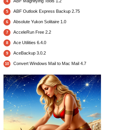
ABF Magnifying Tools 1.2
4
ABF Outlook Express Backup 2.75
5
Absolute Yukon Solitaire 1.0
6
AcceleRun Free 2.2
7
Ace Utilities 6.4.0
8
AceBackup 3.0.2
9
Convert Windows Mail to Mac Mail 4.7
10