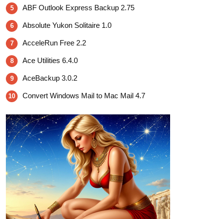
ABF Outlook Express Backup 2.75
5
Absolute Yukon Solitaire 1.0
6
AcceleRun Free 2.2
7
Ace Utilities 6.4.0
8
AceBackup 3.0.2
9
Convert Windows Mail to Mac Mail 4.7
10