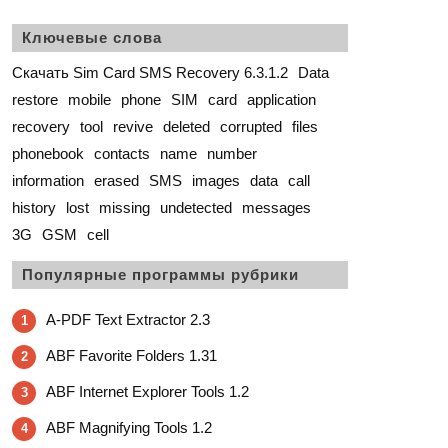
Ключевые слова
Скачать Sim Card SMS Recovery 6.3.1.2
Data
restore
mobile
phone
SIM
card
application
recovery
tool
revive
deleted
corrupted
files
phonebook
contacts
name
number
information
erased
SMS
images
data
call
history
lost
missing
undetected
messages
3G
GSM
cell
Популярные программы рубрики
A-PDF Text Extractor 2.3
1
ABF Favorite Folders 1.31
2
ABF Internet Explorer Tools 1.2
3
ABF Magnifying Tools 1.2
4