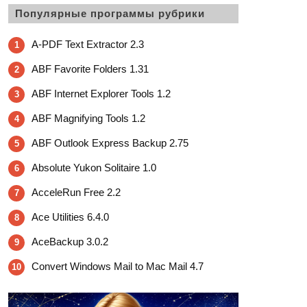
Популярные программы рубрики
A-PDF Text Extractor 2.3
1
ABF Favorite Folders 1.31
2
ABF Internet Explorer Tools 1.2
3
ABF Magnifying Tools 1.2
4
ABF Outlook Express Backup 2.75
5
Absolute Yukon Solitaire 1.0
6
AcceleRun Free 2.2
7
Ace Utilities 6.4.0
8
AceBackup 3.0.2
9
Convert Windows Mail to Mac Mail 4.7
10