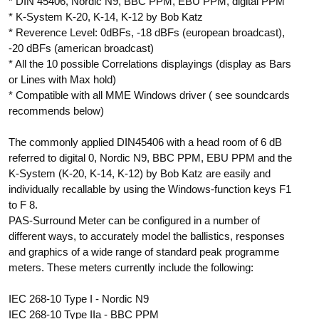
* DIN 45406, Nordic N9, BBC PPM, EBU PPM, digital PPM
* K-System K-20, K-14, K-12 by Bob Katz
* Reverence Level: 0dBFs, -18 dBFs (european broadcast),
-20 dBFs (american broadcast)
* All the 10 possible Correlations displayings (display as Bars
or Lines with Max hold)
* Compatible with all MME Windows driver ( see soundcards
recommends below)
The commonly applied DIN45406 with a head room of 6 dB
referred to digital 0, Nordic N9, BBC PPM, EBU PPM and the
K-System (K-20, K-14, K-12) by Bob Katz are easily and
individually recallable by using the Windows-function keys F1
to F 8.
PAS-Surround Meter can be configured in a number of
different ways, to accurately model the ballistics, responses
and graphics of a wide range of standard peak programme
meters. These meters currently include the following:
IEC 268-10 Type I - Nordic N9
IEC 268-10 Type IIa - BBC PPM