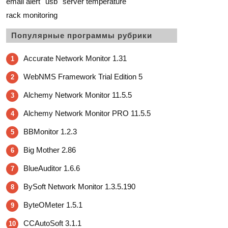
email alert
usb
server temperature
rack monitoring
Популярные программы рубрики
Accurate Network Monitor 1.31
1
WebNMS Framework Trial Edition 5
2
Alchemy Network Monitor 11.5.5
3
Alchemy Network Monitor PRO 11.5.5
4
BBMonitor 1.2.3
5
Big Mother 2.86
6
BlueAuditor 1.6.6
7
BySoft Network Monitor 1.3.5.190
8
ByteOMeter 1.5.1
9
CCAutoSoft 3.1.1
10