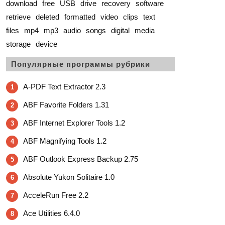
download
free
USB
drive
recovery
software
retrieve
deleted
formatted
video
clips
text
files
mp4
mp3
audio
songs
digital
media
storage
device
Популярные программы рубрики
A-PDF Text Extractor 2.3
1
ABF Favorite Folders 1.31
2
ABF Internet Explorer Tools 1.2
3
ABF Magnifying Tools 1.2
4
ABF Outlook Express Backup 2.75
5
Absolute Yukon Solitaire 1.0
6
AcceleRun Free 2.2
7
Ace Utilities 6.4.0
8