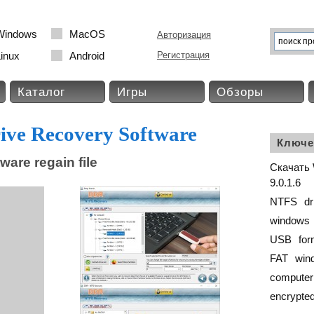
Windows
MacOS
Авторизация
inux
Android
Регистрация
Каталог
Игры
Обзоры
ve Recovery Software
Ключе
are regain file
Скачать 
9.0.1.6
NTFS
dr
windows
USB
for
FAT
win
computer
encrypte