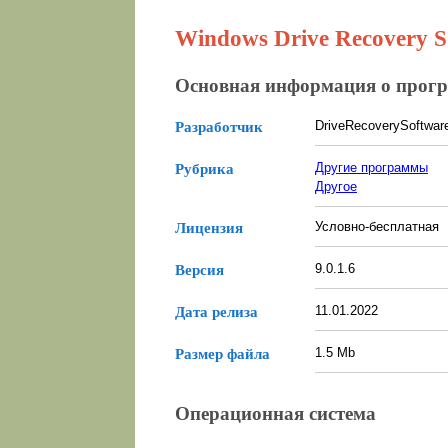
Windows Drive Recovery So
Основная информация о прог
DriveRecoverySoftware
Разработчик
Другие программы
Рубрика
Другое
Условно-бесплатная
Лицензия
9.0.1.6
Версия
11.01.2022
Дата релиза
1.5 Mb
Размер файла
Операционная система