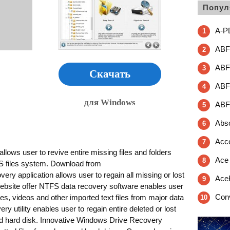
Попул
A-PD
1
ABF 
2
ABF 
3
Скачать
ABF 
4
для Windows
ABF
5
Abso
6
Acce
7
ows user to revive entire missing files and folders
Ace 
8
 files system. Download from
ry application allows user to regain all missing or lost
Ace
9
Website offer NTFS data recovery software enables user
Conv
es, videos and other imported text files from major data
10
ry utility enables user to regain entire deleted or lost
d hard disk. Innovative Windows Drive Recovery