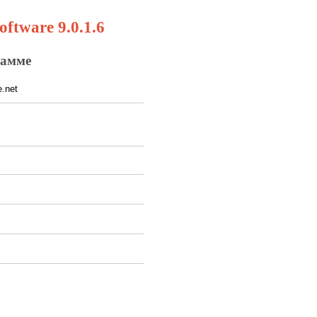
ftware 9.0.1.6
рамме
.net