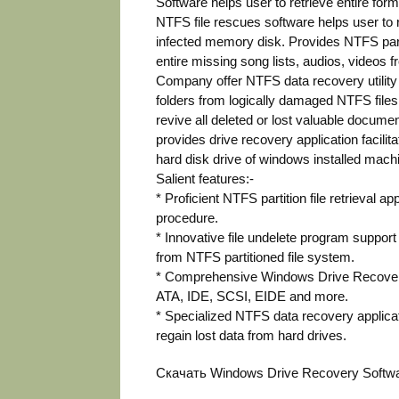
Software helps user to retrieve entire fo
NTFS file rescues software helps user to 
infected memory disk. Provides NTFS parti
entire missing song lists, audios, video
Company offer NTFS data recovery utility fa
folders from logically damaged NTFS files
revive all deleted or lost valuable docu
provides drive recovery application facilit
hard disk drive of windows installed mach
Salient features:-
* Proficient NTFS partition file retrieval app
procedure.
* Innovative file undelete program suppor
from NTFS partitioned file system.
* Comprehensive Windows Drive Recovery S
ATA, IDE, SCSI, EIDE and more.
* Specialized NTFS data recovery applic
regain lost data from hard drives.
Скачать Windows Drive Recovery Softw