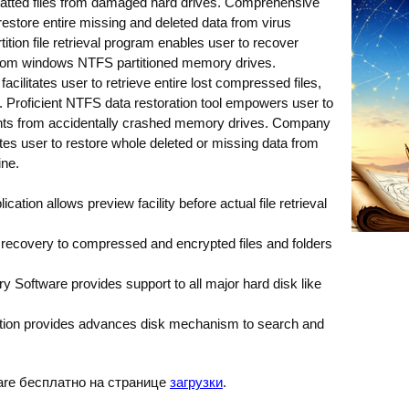
rmatted files from damaged hard drives. Comprehensive
restore entire missing and deleted data from virus
tion file retrieval program enables user to recover
s from windows NTFS partitioned memory drives.
cilitates user to retrieve entire lost compressed files,
. Proficient NTFS data restoration tool empowers user to
ments from accidentally crashed memory drives. Company
ates user to restore whole deleted or missing data from
ine.
lication allows preview facility before actual file retrieval
t recovery to compressed and encrypted files and folders
oftware provides support to all major hard disk like
ation provides advances disk mechanism to search and
are бесплатно на странице
загрузки
.