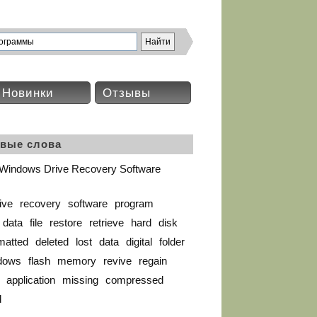
Новинки
Отзывы
вые слова
Windows Drive Recovery Software
ive
recovery
software
program
data
file
restore
retrieve
hard
disk
matted
deleted
lost
data
digital
folder
dows
flash
memory
revive
regain
application
missing
compressed
d