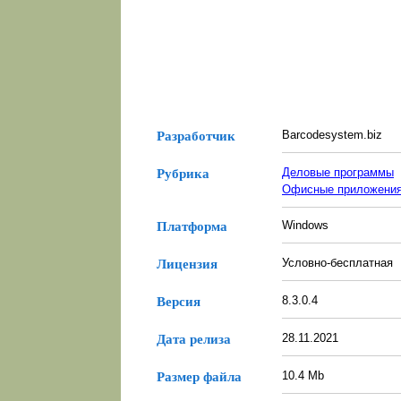
Barcodesystem.biz
Разработчик
Деловые программы
Рубрика
Офисные приложени
Windows
Платформа
Условно-бесплатная
Лицензия
8.3.0.4
Версия
28.11.2021
Дата релиза
10.4 Mb
Размер файла