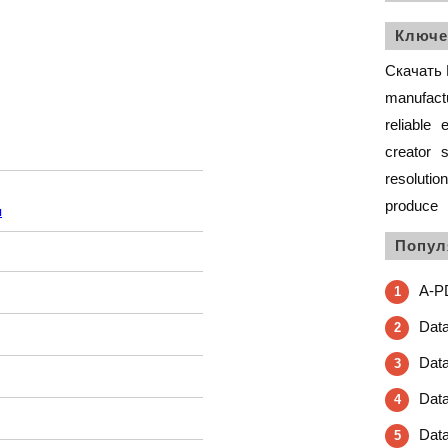
Ключе
Скачать F
manufact
reliable
e
creator
s
resolution
produce
я
Попул
A-PD
1
Dat
2
Dat
3
Data
4
Dat
5