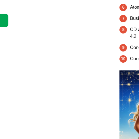
Atom
6
Busi
7
CD 
8
4.2
Con
9
Con
10