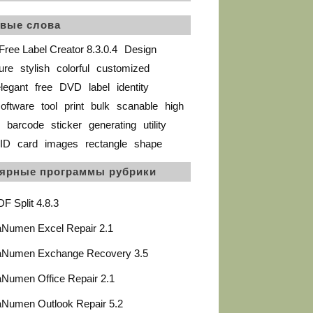
вые слова
ree Label Creator 8.3.0.4
Design
ure
stylish
colorful
customized
legant
free
DVD
label
identity
oftware
tool
print
bulk
scanable
high
barcode
sticker
generating
utility
ID
card
images
rectangle
shape
ярные программы рубрики
F Split 4.8.3
aNumen Excel Repair 2.1
aNumen Exchange Recovery 3.5
Numen Office Repair 2.1
aNumen Outlook Repair 5.2