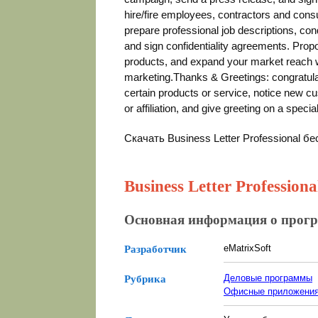
hire/fire employees, contractors and cons
prepare professional job descriptions, co
and sign confidentiality agreements. Prop
products, and expand your market reach wi
marketing.Thanks & Greetings: congratula
certain products or service, notice new 
or affiliation, and give greeting on a specia
Скачать Business Letter Professional 
Business Letter Professiona
Основная информация о прог
eMatrixSoft
Разработчик
Деловые программы
Рубрика
Офисные приложени