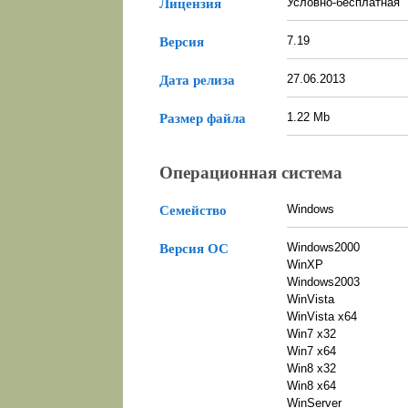
Условно-бесплатная
Лицензия
7.19
Версия
27.06.2013
Дата релиза
1.22 Mb
Размер файла
Операционная система
Windows
Семейство
Windows2000
Версия ОС
WinXP
Windows2003
WinVista
WinVista x64
Win7 x32
Win7 x64
Win8 x32
Win8 x64
WinServer