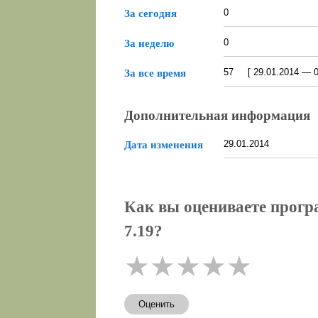
0
За сегодня
0
За неделю
57 [ 29.01.2014 — 08
За все время
Дополнительная информация
29.01.2014
Дата изменения
Как вы оцениваете програм
7.19?
★
★
★
★
★
Оценить