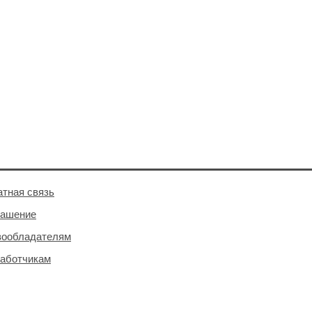
тная связь
лашение
вообладателям
аботчикам