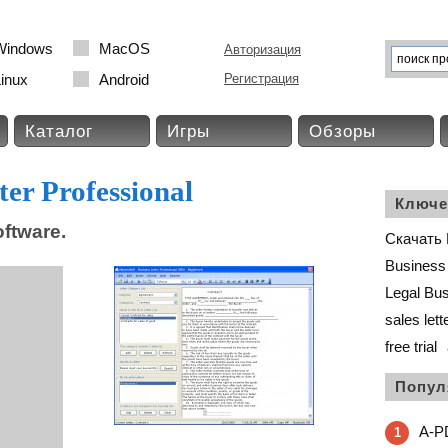
Windows
MacOS
Авторизация
inux
Android
Регистрация
Каталог
Игры
Обзоры
er Professional
Ключе
oftware.
Скачать B
Business 
Legal Bu
sales lett
free trial
Попул
A-PD
1