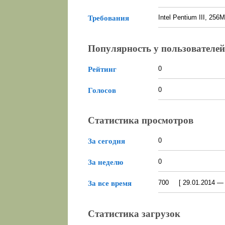
Intel Pentium III, 2
Требования
Популярность у пользователей
0
Рейтинг
0
Голосов
Статистика просмотров
0
За сегодня
0
За неделю
700 [ 29.01.2014 — 0
За все время
Статистика загрузок