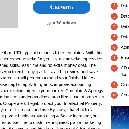
Dat
Скачать
2
Dat
3
для Windows
Data
4
Dat
5
Atom
6
 than 1600 typical business letter templates. With this
Busi
7
etter expert to write for you, - you can write impressive
thened skills, less time and no extra money cost. The
CD 
8
ws you to edit, copy, paste, search, preview and save
4.2
 external e-mail program to send your finished letters
aise capital, apply for grants, improve accounting
Con
9
your relationship with your banker. Complain & Apology:
Con
10
minate misunderstandings, stop illegal use of properties,
 Cooperate & Legal: protect your Intellectual Property,
 your office lease, and use By-laws, shareholders
setup your business.Marketing & Sales: increase your
response time to customer inquiries, plan a marketing
 distribution/partnership deals.Personnel & Employees: