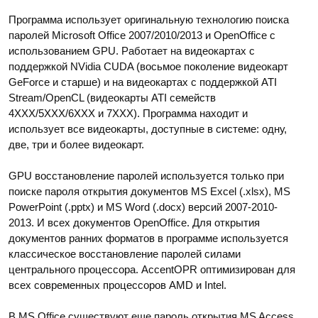
Программа использует оригинальную технологию поиска
паролей Microsoft Office 2007/2010/2013 и OpenOffice с
использованием GPU. Работает на видеокартах с
поддержкой NVidia CUDA (восьмое поколение видеокарт
GeForce и старше) и на видеокартах с поддержкой ATI
Stream/OpenCL (видеокарты ATI семейств
4XXX/5XXX/6XXX и 7XXX). Программа находит и
использует все видеокарты, доступные в системе: одну,
две, три и более видеокарт.
GPU восстановление паролей используется только при
поиске пароля открытия документов MS Excel (.xlsx), MS
PowerPoint (.pptx) и MS Word (.docx) версий 2007-2010-
2013. И всех документов OpenOffice. Для открытия
документов ранних форматов в программе используется
классическое восстановление паролей силами
центрального процессора. AccentOPR оптимизирован для
всех современных процессоров AMD и Intel.
В MS Office существуют еще пароль открытия MS Access