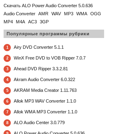
Скачать ALO Power Audio Converter 5.0.636
Audio Converter
AMR
WAV
MP3
WMA
OGG
MP4
M4A
AC3
3GP
Популярные программы рубрики
Airy DVD Converter 5.1.1
1
WinX Free DVD to VOB Ripper 7.0.7
2
Ahead DVD Ripper 3.3.2.81
3
Akram Audio Converter 6.0.322
4
AKRAM Media Creator 1.11.763
5
Allok MP3 WAV Converter 1.1.0
6
Allok WMA MP3 Converter 1.1.0
7
ALO Audio Center 3.0.779
8
ALO Power Audio Converter 5.0.636
9