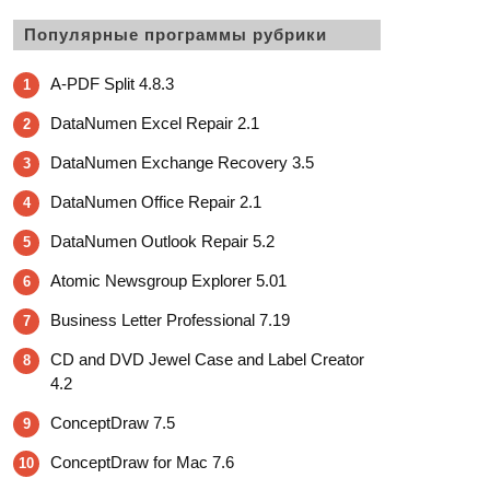
Популярные программы рубрики
A-PDF Split 4.8.3
1
DataNumen Excel Repair 2.1
2
DataNumen Exchange Recovery 3.5
3
DataNumen Office Repair 2.1
4
DataNumen Outlook Repair 5.2
5
Atomic Newsgroup Explorer 5.01
6
Business Letter Professional 7.19
7
CD and DVD Jewel Case and Label Creator
8
4.2
ConceptDraw 7.5
9
ConceptDraw for Mac 7.6
10