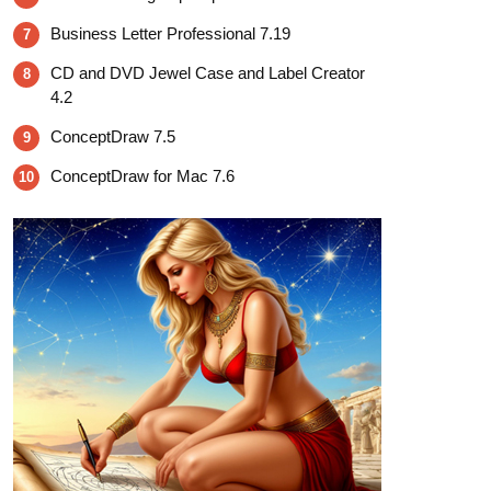
Business Letter Professional 7.19
7
CD and DVD Jewel Case and Label Creator
8
4.2
ConceptDraw 7.5
9
ConceptDraw for Mac 7.6
10