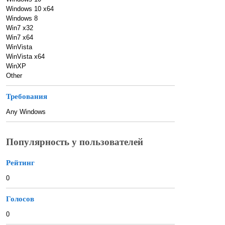
Windows 10 x64
Windows 8
Win7 x32
Win7 x64
WinVista
WinVista x64
WinXP
Other
Требования
Any Windows
Популярность у пользователей
Рейтинг
0
Голосов
0