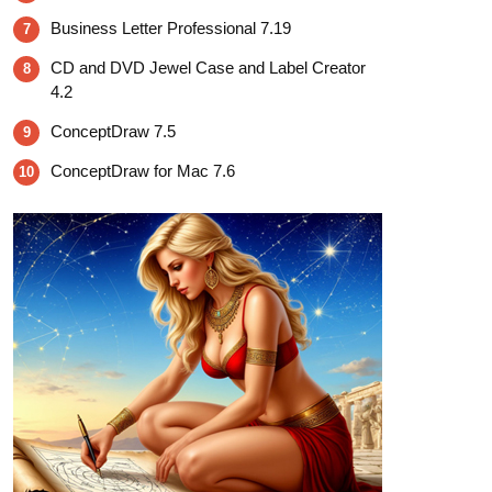
Business Letter Professional 7.19
7
CD and DVD Jewel Case and Label Creator
8
4.2
ConceptDraw 7.5
9
ConceptDraw for Mac 7.6
10