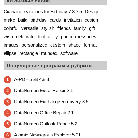
Ключевые слова
Скачать Invitations for Birthday 7.3.3.5
Design
make
build
birthday
cards
invitation
design
colorful
versatile
stylish
friends
family
gift
wish
celebrate
tool
utility
photo
messages
images
personalized
custom
shape
format
ellipse
rectangle
rounded
software
Популярные программы рубрики
A-PDF Split 4.8.3
1
DataNumen Excel Repair 2.1
2
DataNumen Exchange Recovery 3.5
3
DataNumen Office Repair 2.1
4
DataNumen Outlook Repair 5.2
5
Atomic Newsgroup Explorer 5.01
6