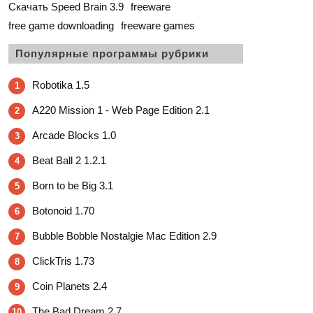
Скачать Speed Brain 3.9
freeware
free game downloading
freeware games
Популярные программы рубрики
Robotika 1.5
1
A220 Mission 1 - Web Page Edition 2.1
2
Arcade Blocks 1.0
3
Beat Ball 2 1.2.1
4
Born to be Big 3.1
5
Botonoid 1.70
6
Bubble Bobble Nostalgie Mac Edition 2.9
7
ClickTris 1.73
8
Coin Planets 2.4
9
The Bad Dream 2.7
10