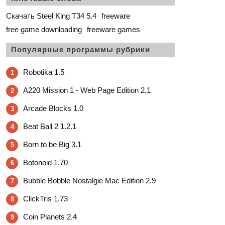
Скачать Steel King T34 5.4
freeware
free game downloading
freeware games
Популярные программы рубрики
Robotika 1.5
1
A220 Mission 1 - Web Page Edition 2.1
2
Arcade Blocks 1.0
3
Beat Ball 2 1.2.1
4
Born to be Big 3.1
5
Botonoid 1.70
6
Bubble Bobble Nostalgie Mac Edition 2.9
7
ClickTris 1.73
8
Coin Planets 2.4
9