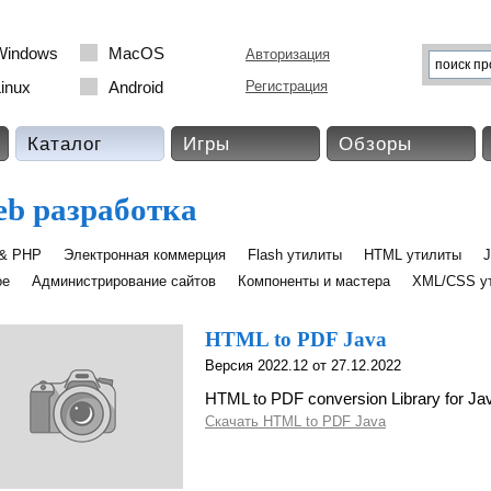
Windows
MacOS
Авторизация
inux
Android
Регистрация
Каталог
Игры
Обзоры
b разработка
& PHP
Электронная коммерция
Flash утилиты
HTML утилиты
J
ое
Администрирование сайтов
Компоненты и мастера
XML/CSS у
HTML to PDF Java
Версия 2022.12 от 27.12.2022
HTML to PDF conversion Library for Ja
Скачать HTML to PDF Java