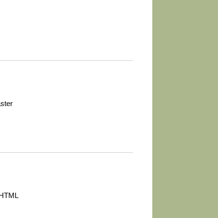
ster
h HTML