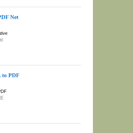
PDF Net
tive
et
L to PDF
 PDF
DF