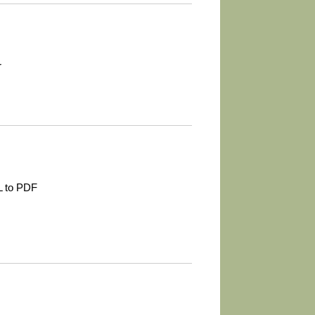
r
L to PDF