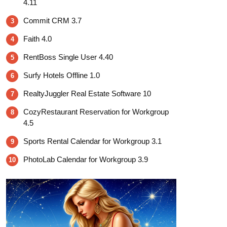
4.11
Commit CRM 3.7
3
Faith 4.0
4
RentBoss Single User 4.40
5
Surfy Hotels Offline 1.0
6
RealtyJuggler Real Estate Software 10
7
CozyRestaurant Reservation for Workgroup
8
4.5
Sports Rental Calendar for Workgroup 3.1
9
PhotoLab Calendar for Workgroup 3.9
10