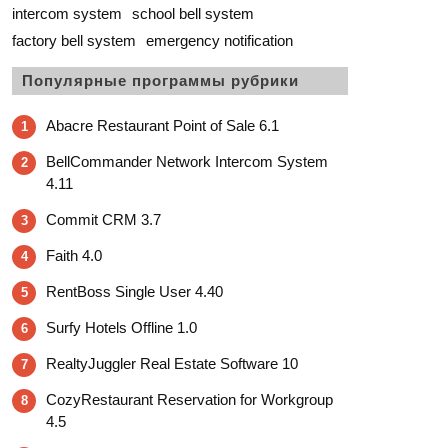
intercom system
school bell system
factory bell system
emergency notification
Популярные программы рубрики
Abacre Restaurant Point of Sale 6.1
1
BellCommander Network Intercom System
2
4.11
Commit CRM 3.7
3
Faith 4.0
4
RentBoss Single User 4.40
5
Surfy Hotels Offline 1.0
6
RealtyJuggler Real Estate Software 10
7
CozyRestaurant Reservation for Workgroup
8
4.5